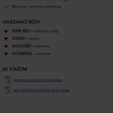
Možnost varianty s kamerou.
OBJEDNACÍ KÓDY
00MLXEU –
světelný zdroj
001337
–
stojan
AX2100BIF
–
čelenka
003285PAL
–
kamera
KE STAŽENÍ
integra-surgical-illumination
why-integra-surgical-illimination