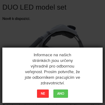
DUO LED model set
Nově k dispozici.
Informace na našich
stránkách jsou určeny
výhradně pro odbornou
veřejnost. Prosím potvrďte, že
jste odborníkem pracujícím ve
zdravotnictví.
NE
ANO
Nabízí univerzální nastavení velikosti pomocí dvou knoflíků
(horní a zadní), bočního popruhu a otočného týlního koše.