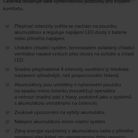
Čelenka obsahuje také vyměnitelnou podložku pro zvýšení
komfortu.
Přepínač intenzity světla se nachází na pouzdru
akumulátoru a reguluje napájení LED diody z baterie
nebo přímého napájení.
Unikátní chladící systém, termostatem ovládaný chladicí
ventilátor nasává vzduch přes otvory na svítidle a chladí
LED.
Snadno přepínatelné 4 intenzity osvětlení (z hlediska
nastavení výhodnější, než proporcionální řešení).
Akumulátory jsou umístěny v nylonovém pouzdru
na opasku mimo čelenku (nezatěžují operatéra
a nehrozí snadný pád z hlavy, podobně jako u systémů
s akumulátory umístěnými na čelence).
Zvukové upozornění na vybitý akumulátor.
Nabíjení akumulátorů mimo vlastní systém.
Zdroj energie využitelný z akumulátoru nebo z přímého
napájení přes kabel pro neomezenou dobu provozu.