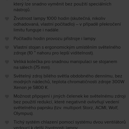
který lze snadno vyměnit bez použití speciálních
nástrojů.
Životnost lampy 1000 hodin (skutečná, nikoliv
odhadovaná, vlastní počítadlo) – v případě překročení
limitu funguje i nadále.
Počítadlo hodin provozu přístroje i lampy.
Vlastní stojan s ergonomickým umístěním světelného
zdroje (10 ° nahoru pro lepší viditelnost).
Veliká kolečka pro snadnou manipulaci se stojanem
na sálech (75 mm).
Světelný zdroj bílého světla obdobného dennímu, bez
modrých nádechů, teplota chromatičnosti zdroje 300W
Xenon je 5800 K.
Možnost připojení i jiných čelenek ke světelnému zdroji
bez použití redukcí, které negativně ovlivňují vedení
světelného paprsku (tzv. multiport Storz, ACMI, Wolf,
Olympus).
Tichý systém chlazení pomocí systému dvou ventilátorů
vedoucí k delší životnosti lampy.