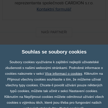
reprezentanta společnosti CARDION s.r.o.
Kontaktní formulář
NAŠI PARTNEŘI
DIXImedical
Souhlas se soubory cookies
Soubory cookies využíváme k zajištění nejlepší uživatelské
Finapres
zkušenosti s našimi webovými stránkami. Podrobné informace o
cookies naleznete v sekci
Více informací o cookies
. Kliknutím na
Prev
N
Přijmout všechny cookies souhlasíte s tím, že můžeme užívat
Fumedica
všechny typy cookies. Chcete-li povolit užívání pouze některých
typů cookies, můžete tak učinit v sekci Nastavení cookies.
Kliknutím na Nepřijmout cookies můžete odmítnout užívání všech
Abbott
cookies s výjimkou těch, které jsou třeba pro fungování našich