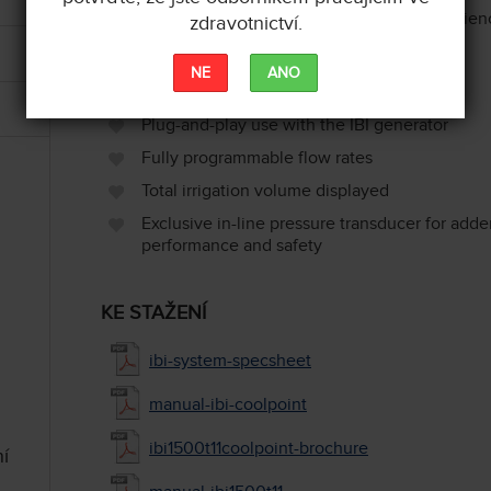
Optional remote control for added konvenien
zdravotnictví.
NE
ANO
CHLADÍCÍ PUMPY COOL POINT™
Plug-and-play use with the IBI generator
Fully programmable flow rates
Total irrigation volume displayed
Exclusive in-line pressure transducer for add
performance and safety
KE STAŽENÍ
ibi-system-specsheet
manual-ibi-coolpoint
ibi1500t11coolpoint-brochure
ní