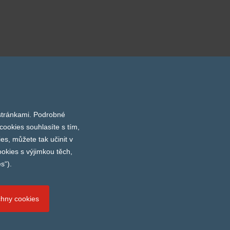
 stránkami. Podrobné
Stereotaxis
Integra
Geister
Abbott
ica
cookies souhlasíte s tím,
Next
es, můžete tak učinit v
okies s výjimkou těch,
s“).
chny cookies