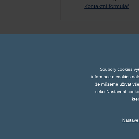
Kontaktní formulář
Soubory cookies vyu
Abbott
Coronéo
DIX
informace o cookies nal
Prev
že můžeme užívat všech
sekci Nastavení cooki
kte
Nastave