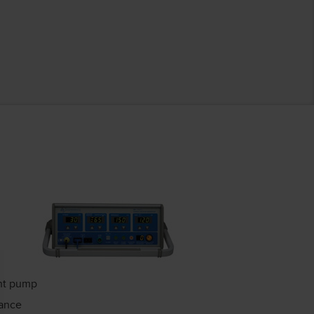
nt pump
mance