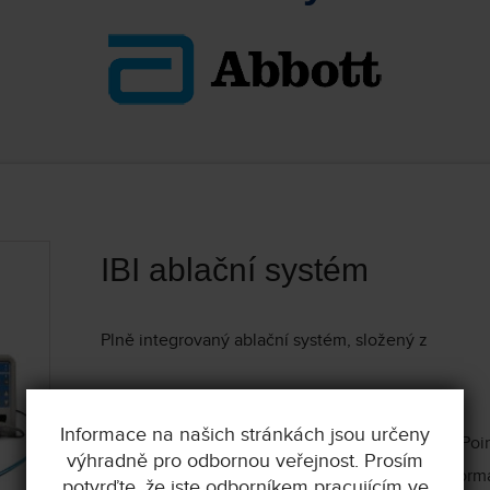
IBI ablační systém
Plně integrovaný ablační systém, složený z
RF GENERÁTOR IBI-1500T11
Informace na našich stránkách jsou určeny
Automated communication with the Cool Poi
výhradně pro odbornou veřejnost. Prosím
Real-time display of pump status and perfor
potvrďte, že jste odborníkem pracujícím ve