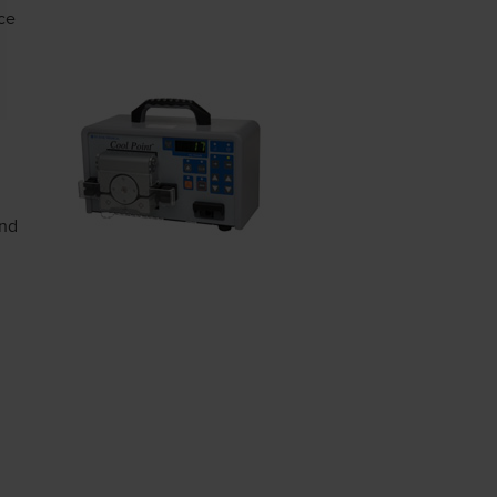
ce
end