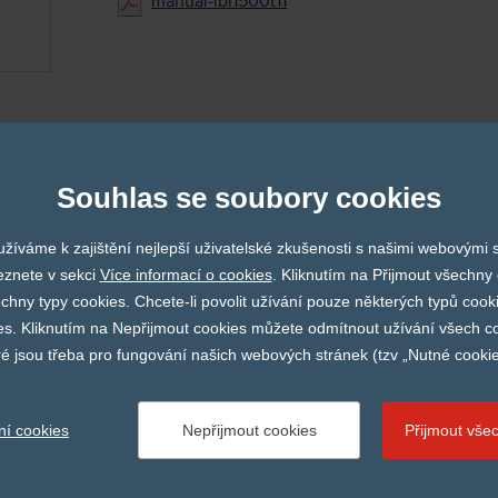
manual-ibi1500t11
NAŠI PARTNEŘI
Souhlas se soubory cookies
žíváme k zajištění nejlepší uživatelské zkušenosti s našimi webovými
Finapres
Imedical
Fumed
eznete v sekci
Více informací o cookies
. Kliknutím na Přijmout všechny 
ny typy cookies. Chcete-li povolit užívání pouze některých typů cooki
es. Kliknutím na Nepřijmout cookies můžete odmítnout užívání všech co
ré jsou třeba pro fungování našich webových stránek (tzv „Nutné cookie
© 2026 CARDION s r.o. |
Nastavení cookies
ní cookies
Nepřijmout cookies
Přijmout vše
Vytvořil
webProgress