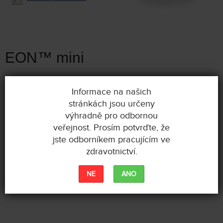
EON™ mini
Model 3788, 16ti kanálový
Informace na našich
dobíjitelný IPG
stránkách jsou určeny
výhradně pro odbornou
0165076
veřejnost. Prosím potvrďte, že
jste odborníkem pracujícím ve
zdravotnictví.
KE STAŽENÍ
NE
ANO
eonmini-specifikace