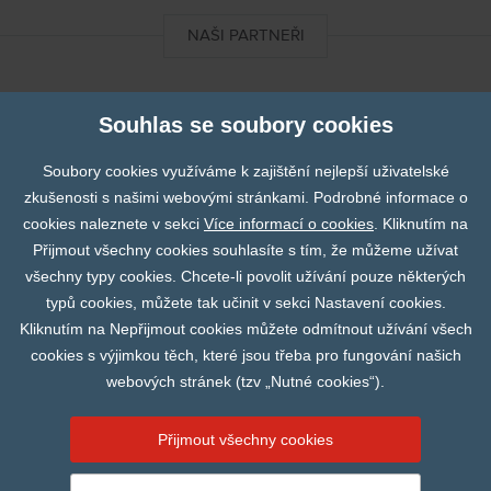
NAŠI PARTNEŘI
DIXImedical
Souhlas se soubory cookies
Soubory cookies využíváme k zajištění nejlepší uživatelské
Finapres
zkušenosti s našimi webovými stránkami. Podrobné informace o
cookies naleznete v sekci
Více informací o cookies
. Kliknutím na
Prev
N
Přijmout všechny cookies souhlasíte s tím, že můžeme užívat
všechny typy cookies. Chcete-li povolit užívání pouze některých
Fumedica
typů cookies, můžete tak učinit v sekci Nastavení cookies.
Kliknutím na Nepřijmout cookies můžete odmítnout užívání všech
Abbott
cookies s výjimkou těch, které jsou třeba pro fungování našich
webových stránek (tzv „Nutné cookies“).
Přijmout všechny cookies