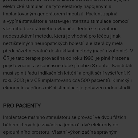
elektrické stimulaci na tyto elektrody napojeným a
implantovaným generátorem impulzů. Pacient zapíná
a vypíná stimulátor a nastavuje intenzitu stimulace pomocí
vlastního bezdrátového ovladače. Jedná se o vratnou
nedestruktivní metodu, která je vhodná pro léčbu jinak
neztišitelných neuropatických bolestí, ale která by měla
předcházet nevratné destruktivní metody (např. rizotomie). V
ČR je tato terapie prováděna od roku 1996, je plně hrazena
pojišťovnami a v současné době jí nabízí 8 center. Kandidáti
musí splnit řadu indikačních kritérií a projít sérií vyšetření. K
roku 2013 je v ČR implantováno cca 500 pacientů. Klinický i
ekonomický přínos míšní stimulace je potvrzen řadou studií.
PRO PACIENTY
Implantace míšního stimulátoru se provádí ve dvou fázích
během kterých je zaváděna jedna či dvě elektrody do
epidurálního prostoru. Vlastní výkon začíná správným