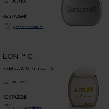
0064156
KE STAŽENÍ
genesis-brochure
EON™ C
Model 3688, 16ti kanálový IPG
0165077
KE STAŽENÍ
eonc-specifikace