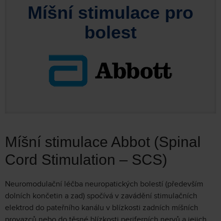
Míšní stimulace pro
bolest
Míšní stimulace Abbot (Spinal
Cord Stimulation – SCS)
Neuromodulační léčba neuropatických bolestí (především
dolních končetin a zad) spočívá v zavádění stimulačních
elektrod do pateřního kanálu v blízkosti zadních míšních
provazců nebo do těsné blízkosti periferních nervů a jejich