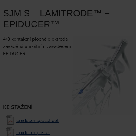
SJM S – LAMITRODE™ +
EPIDUCER™
4/8 kontaktní plochá elektroda
zaváděná unikátním zavaděčem
EPIDUCER.
KE STAŽENÍ
epiducer-specsheet
epiducer-poster