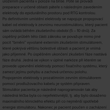
uložením pacienta v poloze na břiše. Poté se provádí
preparace v určené oblasti páteře s následným zavedením
elektrody do epidurálního prostoru pod RTG kontrolou.
Po definitivním umístění elektrody se napojuje propojovací
kabel od elektrody k zevnímu neurostimulátoru, který pacient
sám ovládá běhěm zkušebního období (5 – 10 dnů). Za
úspěšný průběh této části zákroku se považuje mimo jiné
pocit “brnění” vyvolané externím zkušebním stimulátorem,
které pokrývá většinu bolestivé oblasti a pacient je vnímá
jako příjemné. Po úspěšném ukončení zkušební fáze nastává
fáze druhá. Jedná se výkon v úplné narkóze při kterém se
provede upevnění elektrody pomocí fixačního systému, který
zamezí jejímu pohybu a zachová určenou polohu.
Propojením elektrody s prozatímním zevním stimulátorem
pomocí prodlužovacího kabelu je systém připraven.
Stimulátor pacienta je následně naprogramován tak aby
následná léčba byla co nejefektivnější, tj. aby bylo dosaženo
maximálního klinického efektu při co nejměnší spotřebě
energie stimulátoru. Nakonec je pacient poučen o zacházení