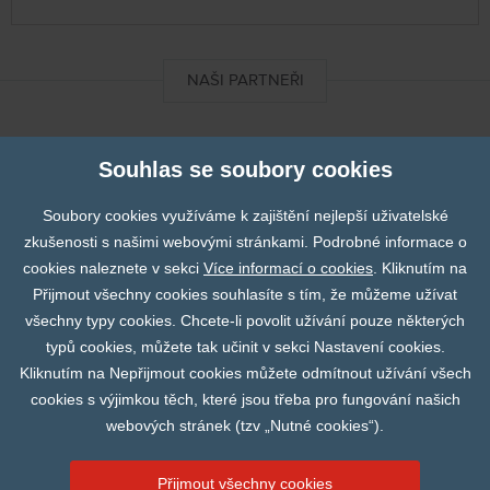
NAŠI PARTNEŘI
DIXImedical
Souhlas se soubory cookies
Soubory cookies využíváme k zajištění nejlepší uživatelské
Finapres
zkušenosti s našimi webovými stránkami. Podrobné informace o
cookies naleznete v sekci
Více informací o cookies
. Kliknutím na
Prev
N
Přijmout všechny cookies souhlasíte s tím, že můžeme užívat
Fumedica
všechny typy cookies. Chcete-li povolit užívání pouze některých
typů cookies, můžete tak učinit v sekci Nastavení cookies.
Kliknutím na Nepřijmout cookies můžete odmítnout užívání všech
Abbott
cookies s výjimkou těch, které jsou třeba pro fungování našich
webových stránek (tzv „Nutné cookies“).
Přijmout všechny cookies