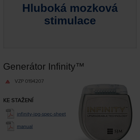
Hluboká mozková
stimulace
Generátor Infinity™
VZP 0194207
KE STAŽENÍ
infinity-ipg-spec-sheet
manual