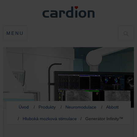
MENU
HLED
Úvod
/
Produkty
/
Neuromodulace
/
Abbott
/
Hluboká mozková stimulace
/ Generátor Infinity™