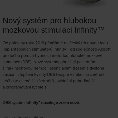
Nový systém pro hlubokou
mozkovou stimulaci Infinity™
Od poloviny roku 2016 přinášíme na český trh novou řadu
implantabilních stimulátorů Infinity™ od společnosti Abbott
pro léčbu poruch hybnosti metodou hluboké mozkové
stimulace (DBS). Nové systémy přinášejí pacientům
s Parkinsonovou nemocí, esenciálním třesem a dystonií
zásadní zlepšení kvality DBS terapie v několika směrech.
Léčba je cílenější a šetrnější, ovládání pohodlnější
a programování rychlejší.
DBS systém Infinity™ obsahuje zcela nové:
směrové elektrody,