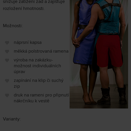
snižuje zatížení zad a zajišťuje
rozložení hmotnosti.
Možnosti:
náprsní kapsa
měkká polstrovaná ramena
výroba na zakázku-
možnost individuálních
úprav
zapínání na klip či suchý
zip
druk na rameni pro připnutí
nákrčníku k vestě
Varianty: