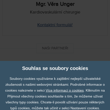
Mgr. Věra Unger
Kardiovaskulární chirurgie
Kontaktní formulář
NAŠI PARTNEŘI
Geister
Souhlas se soubory cookies
Soubory cookies využíváme k zajištění nejlepší uživatelské
zkušenosti s našimi webovými stránkami. Podrobné informace o
Hansen
cookies naleznete v sekci
Více informací o cookies
. Kliknutím na
Prev
N
Přijmout všechny cookies souhlasíte s tím, že můžeme užívat
HeartWare
všechny typy cookies. Chcete-li povolit užívání pouze některých
typů cookies, můžete tak učinit v sekci Nastavení cookies.