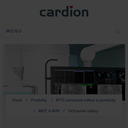
MENU
HLED
Úvod
/
Produkty
/
RTG ochranné oděvy a pomůcky
/
MDT X-RAY
/ Ochranné oděvy