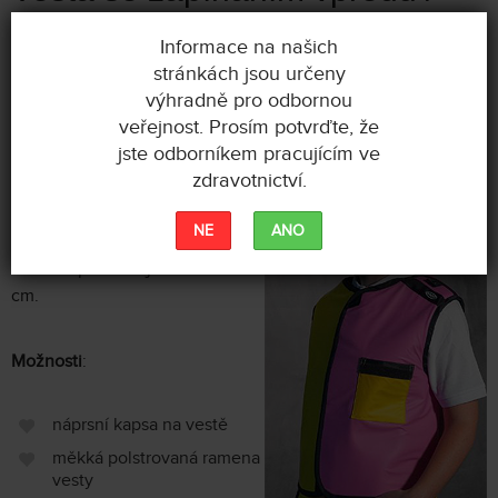
Front closing vest
Informace na našich
stránkách jsou určeny
Velikosti
S, M, L, XL
výhradně pro odbornou
veřejnost. Prosím potvrďte, že
Pohodlná ochranná vesta
jste odborníkem pracujícím ve
nového střihu se zapínáním na
zdravotnictví.
suchý zip.
NE
ANO
Přesah uprostřed je zhruba 5
cm.
Možnosti
:
náprsní kapsa na vestě
měkká polstrovaná ramena
vesty