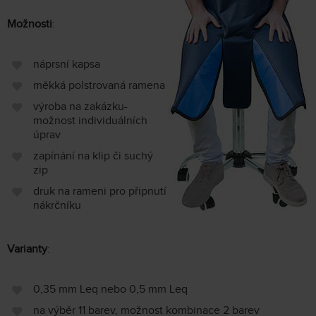
Možnosti
:
náprsní kapsa
měkká polstrovaná ramena
výroba na zakázku-
možnost individuálních
úprav
zapínání na klip či suchý
zip
druk na rameni pro připnutí
nákrčníku
Varianty
:
0,35 mm Leq nebo 0,5 mm Leq
na výběr 11 barev, možnost kombinace 2 barev