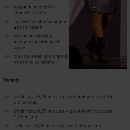
rozparek na bočních
stranách zástěry
zajištění na klip na rameni
a boční straně
výroba na zakázku-
možnost individuálních
úprav
druk na rameni pro připnutí
nákrčníku ke kabátu
Varianty
:
přední část 0,25 mm Leq -> při překrytí dvou částí
0,5 mm Leq
přední část 0,35 mm Leq -> při překrytí dvou částí
0,7 mm Leq
zadní část 0,25 mm Leq nebo 0,35 mm Leq