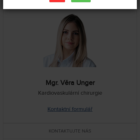
Mgr. Věra Unger
Kardiovaskulární chirurgie
Kontaktní formulář
KONTAKTUJTE NÁS