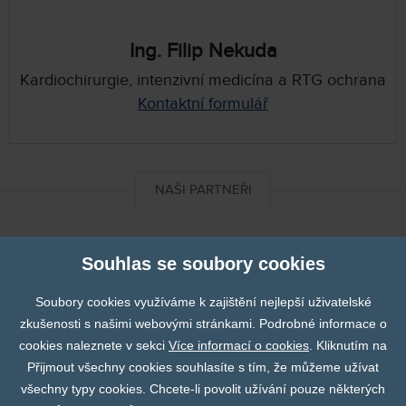
Ing. Filip Nekuda
Kardiochirurgie, intenzivní medicína a RTG ochrana
Kontaktní formulář
NAŠI PARTNEŘI
DIXImedical
Souhlas se soubory cookies
Soubory cookies využíváme k zajištění nejlepší uživatelské
Finapres
zkušenosti s našimi webovými stránkami. Podrobné informace o
cookies naleznete v sekci
Více informací o cookies
. Kliknutím na
Prev
N
Přijmout všechny cookies souhlasíte s tím, že můžeme užívat
všechny typy cookies. Chcete-li povolit užívání pouze některých
Fumedica