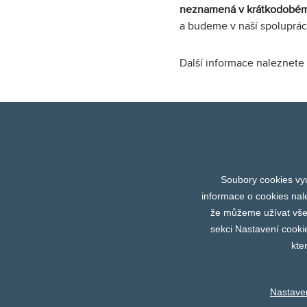
neznamená v krátkodobém
a budeme v naší spoluprác
Další informace naleznete
Soubory cookies vyu
Abbott
Coronéo
DIX
informace o cookies nal
Prev
že můžeme užívat všech
sekci Nastavení cooki
kte
Nastave