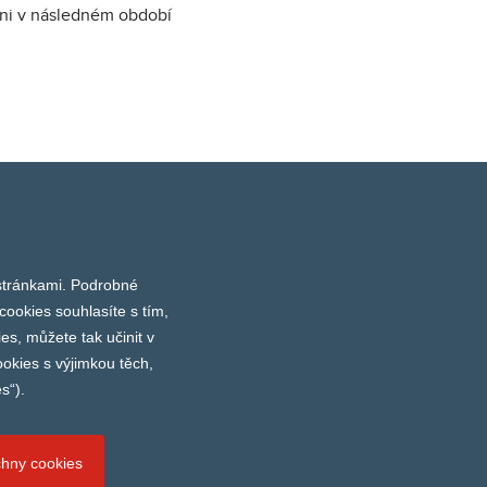
ani v následném období
 stránkami. Podrobné
Stereotaxis
Integra
Geister
Abbott
ica
cookies souhlasíte s tím,
Next
es, můžete tak učinit v
okies s výjimkou těch,
s“).
chny cookies