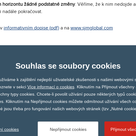
 horizontu žádné podstatné změny
. Věříme, že k nim nedojde 
i nadále pokračovat.
 v
informativním dopise (pdf)
a na
www.sjmglobal.com
NAŠI PARTNEŘI
Souhlas se soubory cookies
žíváme k zajištění nejlepší uživatelské zkušenosti s našimi webovými
Finapres
Imedical
Fumed
eznete v sekci
Více informací o cookies
. Kliknutím na Přijmout všechny 
ny typy cookies. Chcete-li povolit užívání pouze některých typů cooki
es. Kliknutím na Nepřijmout cookies můžete odmítnout užívání všech co
ré jsou třeba pro fungování našich webových stránek (tzv „Nutné cookie
© 2026 CARDION s r.o. |
Nastavení cookies
ní cookies
Nepřijmout cookies
Přijmout vše
Vytvořil
webProgress