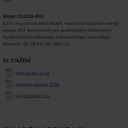
Model CD3239-40Q
ICD s resynchronizační terapií, maximální dodanou energií
výboje 40J, konektorem pro quadripolární defibrilační i
levokomorovou elektrodu a telemetrickou komunikací.
Konektor: IS1, DF4-LLHH, IS4-LLLL.
KE STAŽENÍ
manual-pm-a-icd
promote-quadra-3239
sjm-icd-kody-vzp