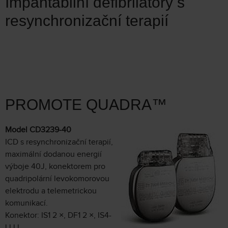
Impantabilní defibrilátory s
resynchronizační terapií
PROMOTE QUADRA™
Model CD3239-40
ICD s resynchronizační terapií,
maximální dodanou energií
výboje 40J, konektorem pro
quadripolární levokomorovou
elektrodu a telemetrickou
komunikací.
Konektor: IS1 2 ×, DF1 2 ×, IS4-
LLLL.