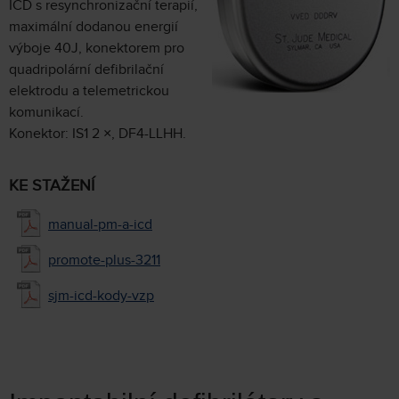
ICD s resynchronizační terapií,
maximální dodanou energií
výboje 40J, konektorem pro
quadripolární defibrilační
elektrodu a telemetrickou
komunikací.
Konektor: IS1 2 ×, DF4-LLHH.
KE STAŽENÍ
manual-pm-a-icd
promote-plus-3211
sjm-icd-kody-vzp