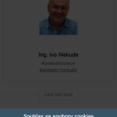
Ing. Ivo Nekuda
Kardiostimulace
Kontaktní formulář
NAŠI PARTNEŘI
DIXImedical
Souhlas se soubory cookies