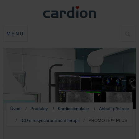
MENU
HLED
Úvod
/
Produkty
/
Kardiostimulace
/
Abbott přístroje
/
ICD s resynchronizační terapií
/ PROMOTE™ PLUS