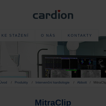
KE STAŽENÍ
O NÁS
KONTAKTY
Úvod
/
Produkty
/
Intervenční kardiologie
/
Abbott
/ MitraCli
MitraClip