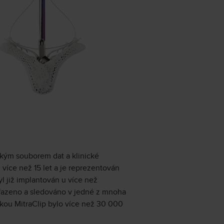
lkým souborem dat a klinické
 více než 15 let a je reprezentován
l již implantován u více než
řazeno a sledováno v jedné z mnoha
rkou MitraClip bylo více než 30 000