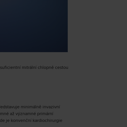
nsuficientní mitrální chlopně cestou
ředstavuje minimálně invazivní
amné až významné primární
kde je konvenční kardiochirurgie