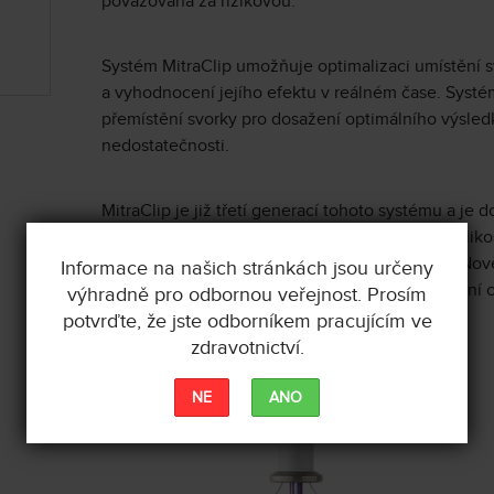
považována za rizikovou.
Systém MitraClip umožňuje optimalizaci umístění 
a vyhodnocení jejího efektu v reálném čase. Sys
přemístění svorky pro dosažení optimálního výsledk
nedostatečnosti.
MitraClip je již třetí generací tohoto systému a je
samotné mitrální svorky (NTr/XTr). Dvě různé veliko
léčby s ohledem na anatomii mitrální chlopně. Nov
Informace na našich stránkách jsou určeny
o 3 mm umožňuje snazší a efektivnější zachycení c
výhradně pro odbornou veřejnost. Prosím
potvrďte, že jste odborníkem pracujícím ve
zdravotnictví.
NE
ANO