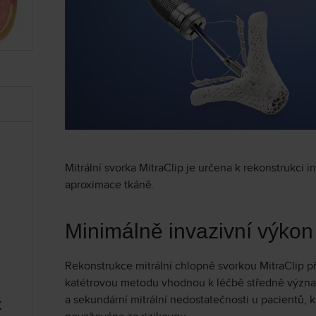
Mitrální svorka MitraClip je určena k rekonstrukci i
aproximace tkáně.
Minimálně invazivní výkon
Rekonstrukce mitrální chlopně svorkou MitraClip p
katétrovou metodu vhodnou k léčbě středně význ
a sekundární mitrální nedostatečnosti u pacientů, 
k