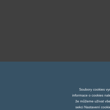
Soubory cookies vyu
Abbott
Coronéo
DIX
informace o cookies nal
Prev
že můžeme užívat všech
sekci Nastavení cooki