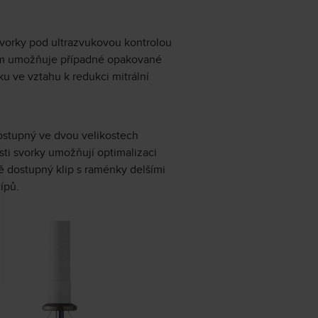
svorky pod ultrazvukovou kontrolou
tém umožňuje případné opakované
u ve vztahu k redukci mitrální
 dostupný ve dvou velikostech
sti svorky umožňují optimalizaci
ě dostupný klip s raménky delšími
ípů.