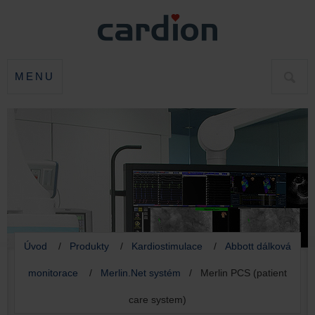
MENU
HLED
Úvod
/
Produkty
/
Kardiostimulace
/
Abbott dálková
monitorace
/
Merlin.Net systém
/ Merlin PCS (patient
care system)