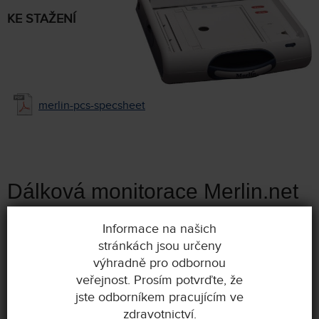
KE STAŽENÍ
merlin-pcs-specsheet
Dálková monitorace Merlin.net
Informace na našich
stránkách jsou určeny
výhradně pro odbornou
veřejnost. Prosím potvrďte, že
jste odborníkem pracujícím ve
Merlin@home™ Transmitter
zdravotnictví.