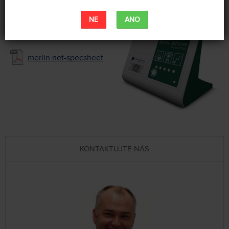
NE
ANO
KE STAŽENÍ
merlin.net-specsheet
KONTAKTUJTE NÁS