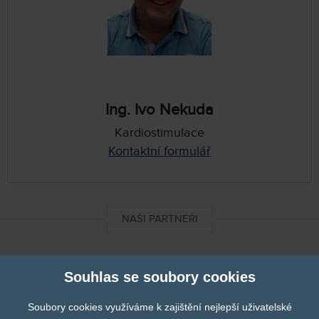
Ing. Ivo Nekuda
Kardiostimulace
Kontaktní formulář
NAŠI PARTNEŘI
DIXImedical
Souhlas se soubory cookies
Soubory cookies využíváme k zajištění nejlepší uživatelské
Finapres