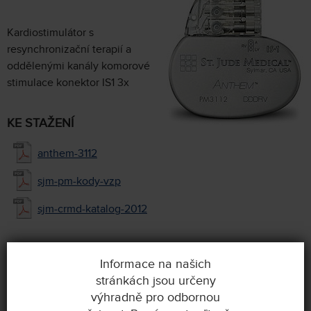
Kardiostimulátor s
resynchronizační terapií a
oddělenými kanály komorové
stimulace konektor IS1 3x
KE STAŽENÍ
anthem-3112
sjm-pm-kody-vzp
sjm-crmd-katalog-2012
Informace na našich
stránkách jsou určeny
FRONTIER™ II
výhradně pro odbornou