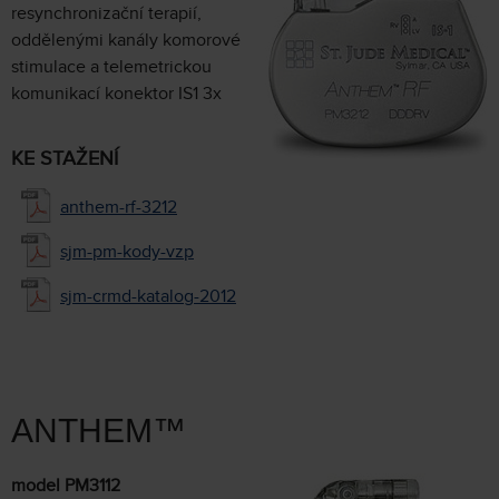
resynchronizační terapií,
oddělenými kanály komorové
stimulace a telemetrickou
komunikací konektor IS1 3x
KE STAŽENÍ
anthem-rf-3212
sjm-pm-kody-vzp
sjm-crmd-katalog-2012
ANTHEM™
model PM3112