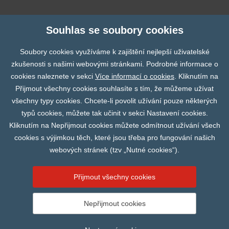
DIXImedical
Souhlas se soubory cookies
Soubory cookies využíváme k zajištění nejlepší uživatelské
Finapres
zkušenosti s našimi webovými stránkami. Podrobné informace o
cookies naleznete v sekci
Více informací o cookies
. Kliknutím na
Prev
N
Přijmout všechny cookies souhlasíte s tím, že můžeme užívat
všechny typy cookies. Chcete-li povolit užívání pouze některých
Fumedica
typů cookies, můžete tak učinit v sekci Nastavení cookies.
Kliknutím na Nepřijmout cookies můžete odmítnout užívání všech
Abbott
cookies s výjimkou těch, které jsou třeba pro fungování našich
webových stránek (tzv „Nutné cookies“).
Přijmout všechny cookies
Nepřijmout cookies
© 2026 CARDION s r.o. |
Nastavení cookies
Vytvořil
webProgress