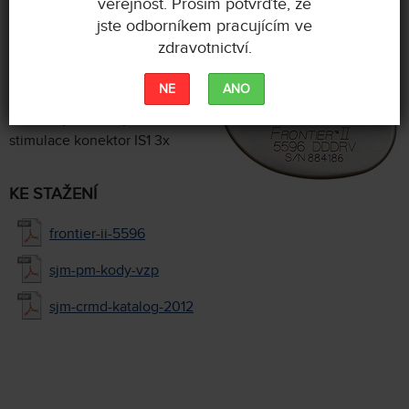
veřejnost. Prosím potvrďte, že
model 5596
jste odborníkem pracujícím ve
zdravotnictví.
Kardiostimulátor s
NE
ANO
resynchronizační terapií a
oddělenými kanály komorové
stimulace konektor IS1 3x
KE STAŽENÍ
frontier-ii-5596
sjm-pm-kody-vzp
sjm-crmd-katalog-2012