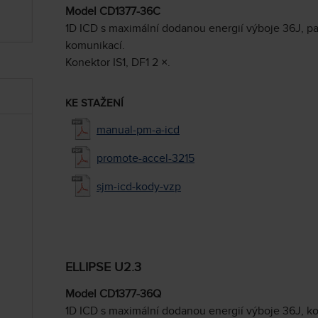
Model CD1377-36C
1D ICD s maximální dodanou energií výboje 36J, p
komunikací.
Konektor IS1, DF1 2 ×.
KE STAŽENÍ
manual-pm-a-icd
promote-accel-3215
sjm-icd-kody-vzp
ELLIPSE U2.3
Model CD1377-36Q
1D ICD s maximální dodanou energií výboje 36J, k