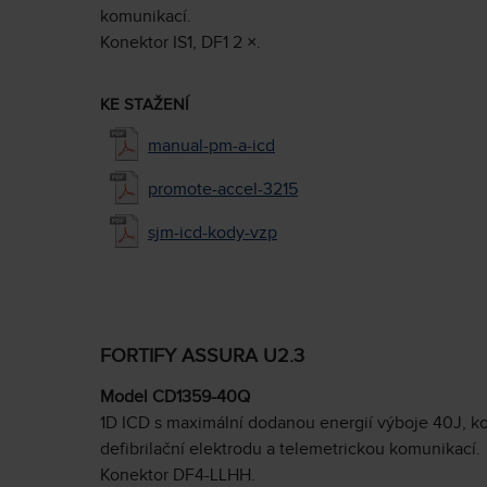
komunikací.
Konektor IS1, DF1 2 ×.
KE STAŽENÍ
manual-pm-a-icd
promote-accel-3215
sjm-icd-kody-vzp
FORTIFY ASSURA U2.3
Model CD1359-40Q
1D ICD s maximální dodanou energií výboje 40J, k
defibrilační elektrodu a telemetrickou komunikací.
Konektor DF4-LLHH.