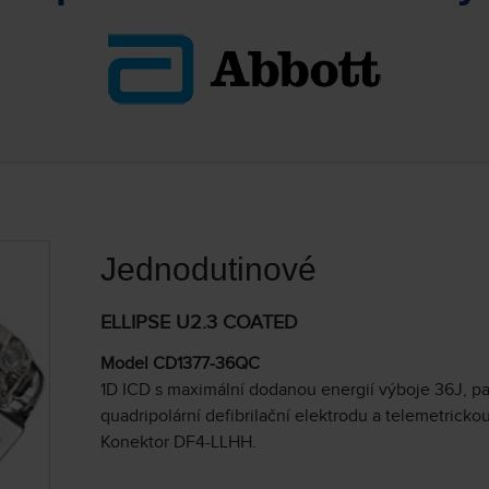
Jednodutinové
ELLIPSE U2.3 COATED
Model CD1377-36QC
1D ICD s maximální dodanou energií výboje 36J, 
quadripolární defibrilační elektrodu a telemetricko
Konektor DF4-LLHH.