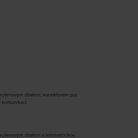
parylenovým obalem, konektorem pro
u komunikací.
arylenovým obalem a telemetrickou