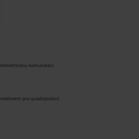
telemetrickou komunikací.
onektorem pro quadripolární