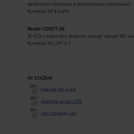
defibrilační elektrodu a telemetrickou komunikací.
Konektor DF4-LLHH
Model CD1377-36
1D ICD s maximální dodanou energií výboje 36J a 
Konektor IS1, DF1 2 ×.
KE STAŽENÍ
manual-pm-a-icd
promote-accel-3215
sjm-icd-kody-vzp