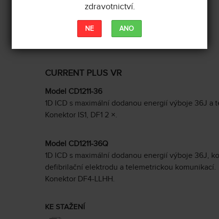
zdravotnictví.
sjm-icd-kody-vzp
NE
ANO
CURRENT PLUS VR
Model CD1211-36
1D ICD s maximální dodanou energií výboje 36J a 
Konektor IS1, DF1 2 ×.
Model CD1211-36Q
1D ICD s maximální dodanou energií výboje 36J, k
defibrilační elektrodu a telemetrickou komunikací.
Konektor DF4-LLHH.
KE STAŽENÍ