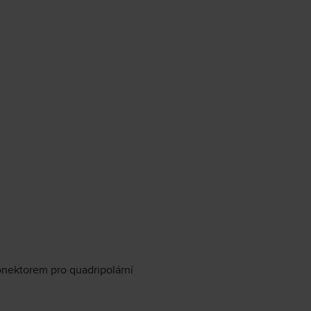
onektorem pro quadripolární