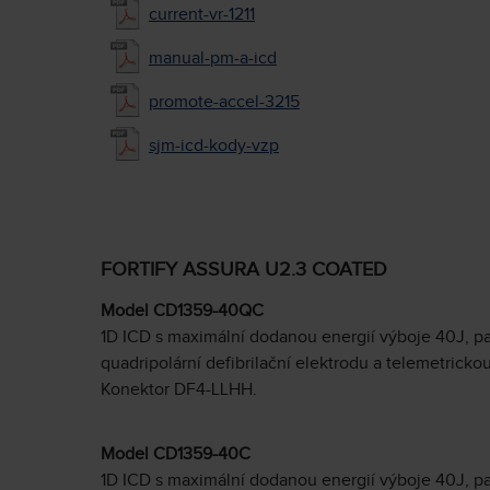
current-vr-1211
manual-pm-a-icd
promote-accel-3215
sjm-icd-kody-vzp
FORTIFY ASSURA U2.3 COATED
Model CD1359-40QC
1D ICD s maximální dodanou energií výboje 40J, 
quadripolární defibrilační elektrodu a telemetricko
Konektor DF4-LLHH.
Model CD1359-40C
1D ICD s maximální dodanou energií výboje 40J, p