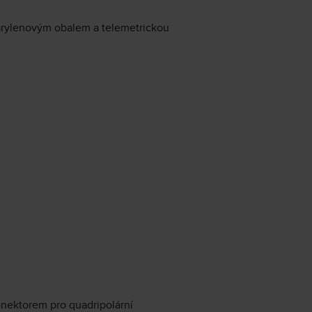
arylenovým obalem a telemetrickou
onektorem pro quadripolární