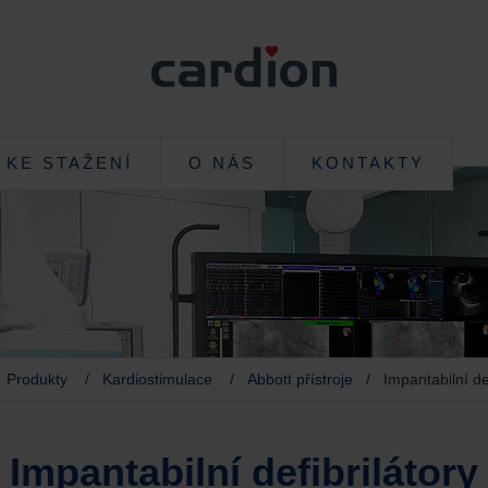
KE STAŽENÍ
O NÁS
KONTAKTY
/
Produkty
/
Kardiostimulace
/
Abbott přístroje
/ Impantabilní def
Impantabilní defibrilátory