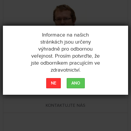
Informace na našich
stránkách jsou určeny
výhradně pro odbornou
veřejnost. Prosím potvrďte, že
jste odborníkem pracujícím ve
Ing. Jan Jirásek
zdravotnictví.
Neurochirurgie, neuromodulace
NE
ANO
Kontaktní formulář
KONTAKTUJTE NÁS