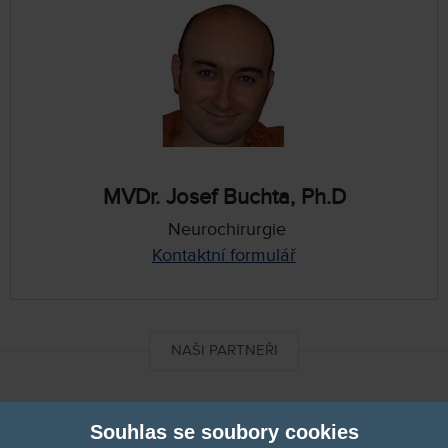
MVDr. Josef Buchta, Ph.D
Neurochirurgie
Kontaktní formulář
NAŠI PARTNEŘI
DIXImedical
Souhlas se soubory cookies