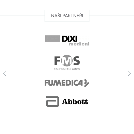
NAŠI PARTNEŘI
DIXImedical
Finapres
Prev
N
Fumedica
Abbott