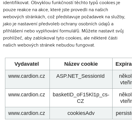
identifikovat. Obvyklou funkčností těchto typů cookies je
pouze reakce na akce, které jste provedli na našich
webových stránkách, což představuje požadavek na služby,
jako je nastavení předvoleb ochrany osobních údajů a
přihlášení nebo vyplňování formulářů. Můžete nastavit svůj
prohlížeč, aby zablokoval tyto cookies, ale některé části
našich webových stránek nebudou fungovat.
Vydavatel
Název cookie
Expir
www.cardion.cz
ASP.NET_SessionId
někol
vteř
www.cardion.cz
basketID_oF15Kl1p_cs-
někol
CZ
vteř
www.cardion.cz
cookiesAdv
persist